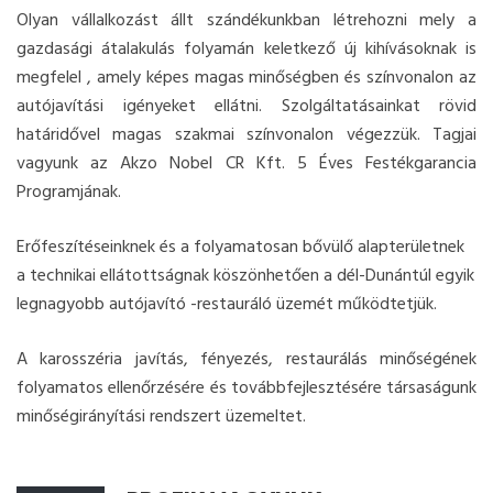
Olyan vállalkozást állt szándékunkban létrehozni mely a
gazdasági átalakulás folyamán keletkező új kihívásoknak is
megfelel , amely képes magas minőségben és színvonalon az
autójavítási igényeket ellátni. Szolgáltatásainkat rövid
határidővel magas szakmai színvonalon végezzük. Tagjai
vagyunk az Akzo Nobel CR Kft. 5 Éves Festékgarancia
Programjának.
Erőfeszítéseinknek és a folyamatosan bővülő alapterületnek
a technikai ellátottságnak köszönhetően a dél-Dunántúl egyik
legnagyobb autójavító -restauráló üzemét működtetjük.
A karosszéria javítás, fényezés, restaurálás minőségének
folyamatos ellenőrzésére és továbbfejlesztésére társaságunk
minőségirányítási rendszert üzemeltet.