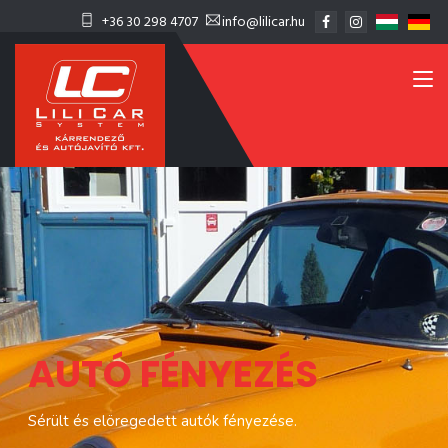
+36 30 298 4707
info@lilicar.hu
A
U
T
Ó
F
É
N
Y
E
Z
É
S
Sérült és elöregedett autók fényezése.